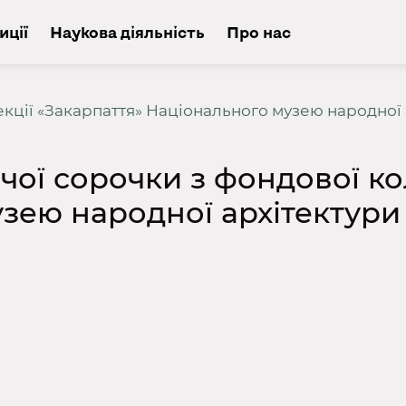
иції
Наукова діяльність
Про нас
кції «Закарпаття» Національного музею народної 
ої сорочки з фондової ко
зею народної архітектури 