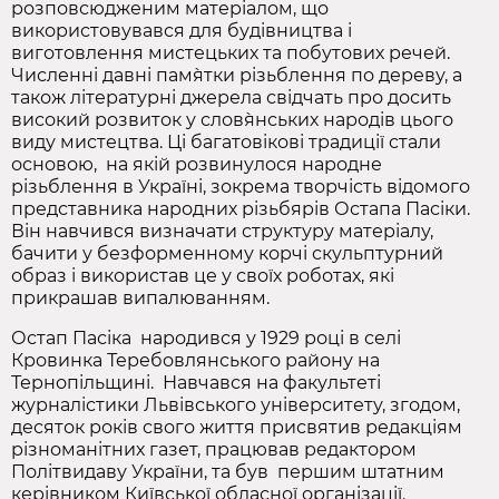
розповсюдженим матеріалом, що
використовувався для будівництва і
виготовлення мистецьких та побутових речей.
Численні давні пам`ятки різьблення по дереву, а
також літературні джерела свідчать про досить
високий розвиток у слов`янських народів цього
виду мистецтва. Ці багатовікові традиції стали
основою, на якій розвинулося народне
різьблення в Україні, зокрема творчість відомого
представника народних різьбярів Остапа Пасіки.
Він навчився визначати структуру матеріалу,
бачити у безформенному корчі скульптурний
образ і використав це у своїх роботах, які
прикрашав випалюванням.
Остап Пасіка народився у 1929 році в селі
Кровинка Теребовлянського району на
Тернопільщині. Навчався на факультеті
журналістики Львівського університету, згодом,
десяток років свого життя присвятив редакціям
різноманітних газет, працював редактором
Політвидаву України, та був першим штатним
керівником Київської обласної організації.