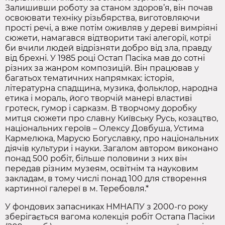
Залишивши роботу за станом здоров’я, він почав
освоювати техніку різьбярства, виготовляючи
прості речі, а вже потім оживляв у дереві вимріяні
сюжети, намагався відтворити такі алегорії, котрі
би вчили людей відрізняти добро від зла, правду
від брехні. У 1985 році Остап Пасіка мав до сотні
різних за жанром композицій. Він працював у
багатьох тематичних напрямках: історія,
літературна спадщина, музика, фольклор, народна
етика і мораль, його творчій манері властиві
гротеск, гумор і сарказм. В творчому доробку
митця сюжети про славну Київську Русь, козацтво,
національних героїв – Олексу Довбуша, Устима
Кармелюка, Марусю Богуславку, про національних
діячів культури і науки. Загалом автором виконано
понад 500 робіт, більше половини з них він
передав різним музеям, освітнім та науковим
закладам, в тому числі понад 100 для створення
картинної галереї в м. Теребовля.*
У фондових запасниках НМНАПУ з 2000-го року
зберігається вагома колекція робіт Остапа Пасіки