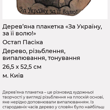
Дерев’яна плакетка «За Україну,
за її волю!»
Остап Пасіка
Дерево, різьблення,
випалювання, тонування
26,5 х 52,5 см
м. Київ
Дерев’яна плакетка – це різновид художньої
творчості у вигляді різьблення на плоскій основі,
яке нерідко доповнювали випалюванням. Із
стародавніх часів дерево у слов`ян було найбільш