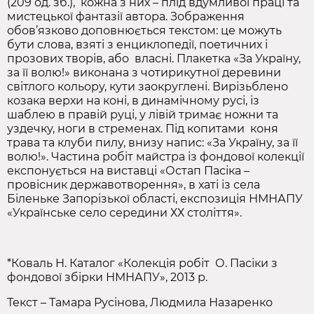
(209 од. зб.), кожна з них – плід вдумливої праці та
мистецької фантазії автора. Зображення
обов’язково доповнюється текстом: це можуть
бути слова, взяті з енциклопедії, поетичних і
прозових творів, або власні. Плакетка «За Україну,
за її волю!» виконана з чотирикутної деревини
світлого кольору, кути заокруглені. Вирізьблено
козака верхи на коні, в динамічному русі, із
шаблею в правій руці, у лівій тримає ножни та
уздечку, ноги в стременах. Під копитами коня
трава та клуби пилу, внизу напис: «За Україну, за її
волю!». Частина робіт майстра із фондової колекції
експонується на виставці «Остап Пасіка –
провісник державотворення», в хаті із села
Біленьке Запорізької області, експозиція НМНАПУ
«Українське село середини ХХ століття».
*Коваль Н. Каталог «Колекція робіт О. Пасіки з
фондової збірки НМНАПУ», 2013 р.
Текст – Тамара Русінова, Людмила Назаренко