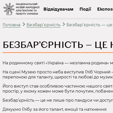
Відвідувачам
Події
Експоз
Головна
Безбар’єрність
Безбар’єрність — це
БЕЗБАР’ЄРНІСТЬ — Ц
На родинному святі «Україна — незламна родина» ми
На сцені Музею просто неба виступив Гліб Чорний 
перепоною для таланту, щирості та любові до музик
Його виступ став особливою частиною нашого свят
простір, у якому кожен може бути почутим, побаче
Безбар’єрність — це не лише про пандуси чи доступ
Дякуємо Глібу за його талант, емоції та натхнення