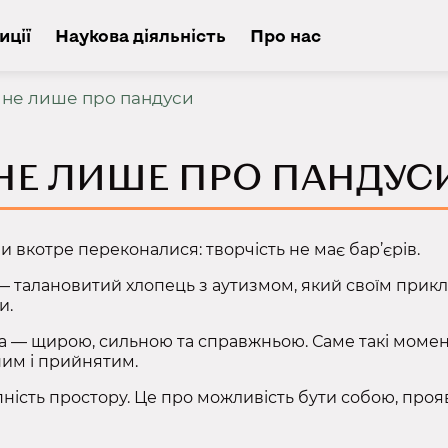
иції
Наукова діяльність
Про нас
 не лише про пандуси
Е НЕ ЛИШЕ ПРО ПАНДУС
 вкотре переконалися: творчість не має бар’єрів.
— талановитий хлопець з аутизмом, який своїм прикл
и.
а — щирою, сильною та справжньою. Саме такі момен
ним і прийнятим.
ність простору. Це про можливість бути собою, прояв