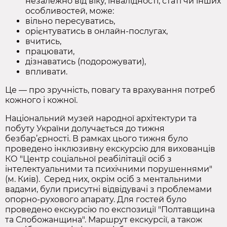
незалежно від віку, інвалідності, статі чи інших
особливостей, може:
вільно пересуватись,
орієнтуватись в онлайн-послугах,
вчитись,
працювати,
дізнаватись (подорожувати),
впливати.
Це — про зручність, повагу та врахування потреб
кожного і кожної.
Національний музей народної архітектури та
побуту України долучається до тижня
безбар’єрності. В рамках цього тижня було
проведено інклюзивну екскурсію для вихованців
КО "Центр соціальної реабілітації осіб з
інтелектуальними та психічними порушеннями"
(м. Киів). Серед них, окрім осіб з ментальними
вадами, були присутні відвідувачі з проблемами
опорно-рухового апарату. Для гостей було
проведено екскурсію по експозиції "Полтавщина
та Слобожанщина". Маршрут екскурсії, а також