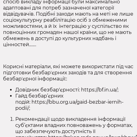
спосіб викладу інформації були максимально
адаптовані для потреб зазначеної категорії
відвідувачів. Подібні заходи мають на меті не лише
соціокультурну реабілітацію осіб з обмеженими
можливостями, а й їх інтеграцію у суспільство як
повноцінних громадян нашої країни, що не мають
обмежень в доступі до культурних надбань і
цінностей.……
Корисні матеріали, які можете використати під час
підготовки безбарʼєрних заходів та для створення
безбарʼєрної інформації::
Довідник безбар'єрності:
https://bf.in.ua/
;
Гайд безбар’єрних
подій:
https://bbu.org.ua/gaid-bezbar-iernih-
podii/
;
Рекомендації щодо викладення інформації
суб’єктами владних повноважень у форматах,
що забезпечують доступність її