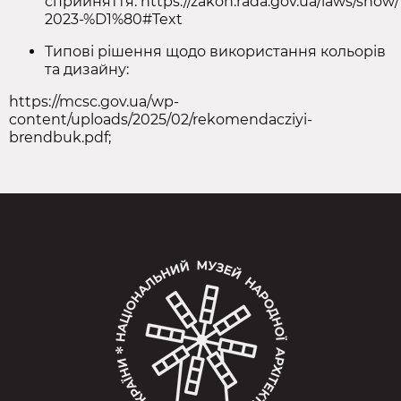
сприйняття:
https://zakon.rada.gov.ua/laws/show
2023-%D1%80#Text
Типові рішення щодо використання кольорів
та дизайну:
https://mcsc.gov.ua/wp-
content/uploads/2025/02/rekomendacziyi-
brendbuk.pdf
;