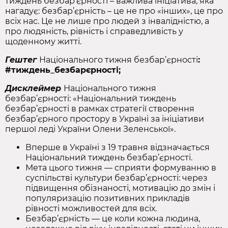
тиждень безбар’єрності – важлива ініціатива, яка
нагадує: безбар’єрність – це не про «інших», це про
всіх нас. Це не лише про людей з інвалідністю, а
про людяність, рівність і справедливість у
щоденному житті.
Гештег
Національного тижня безбар’єрності
:
#тиждень_безбарєрності;
Дисклеймер
Національного тижня
безбар’єрності: «Національний тиждень
безбар’єрності в рамках стратегії створення
безбар’єрного простору в Україні за ініціативи
першої леді України Олени Зеленської».
Вперше в Україні з 19 травня відзначається
Національний тиждень безбар’єрності.
Мета цього тижня — сприяти формуванню в
суспільстві культури безбар’єрності: через
підвищення обізнаності, мотивацію до змін і
популяризацію позитивних прикладів
рівності можливостей для всіх.
Безбар’єрність — це коли кожна людина,