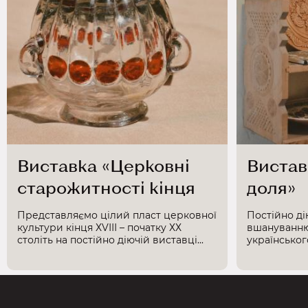
Виставка «Церковні
Вистав
старожитності кінця
доля»
ХVІІІ– початку ХХ ст.»
Представляємо цілий пласт церковної
Постійно ді
культури кінця ХVІІІ – початку ХХ
вшануванню
століть на постійно діючій виставці...
українсько
Олексія Д...