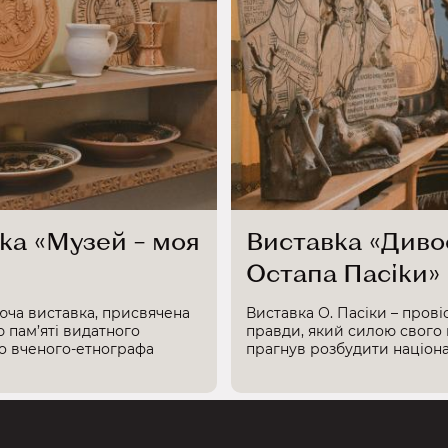
ка «Музей – моя
Виставка «Диво
Остапа Пасіки»
юча виставка, присвячена
Виставка О. Пасіки – прові
 пам’яті видатного
правди, який силою свого
го вченого-етнографа
прагнув розбудити націонал