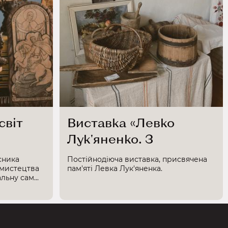
світ
Виставка «Левко
Лук'яненко. З
Україною в серці»
сника
Постійнодіюча виставка, присвячена
 мистецтва
пам'яті Левка Лук'яненка.
ьну сам...