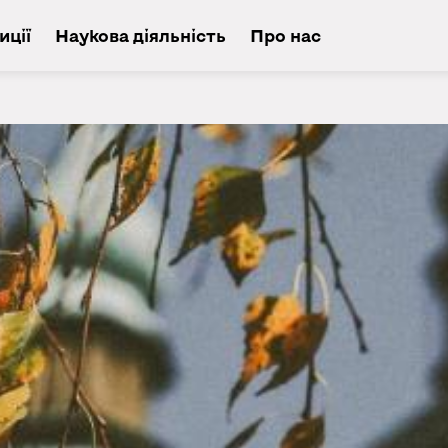
иції
Наукова діяльність
Про нас