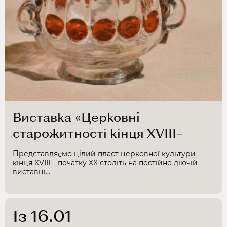
Виставка «Церковні
старожитності кінця ХVІІІ–
початку ХХ ст.»
Представляємо цілий пласт церковної культури
кінця ХVІІІ – початку ХХ століть на постійно діючій
виставці...
Із 16.01