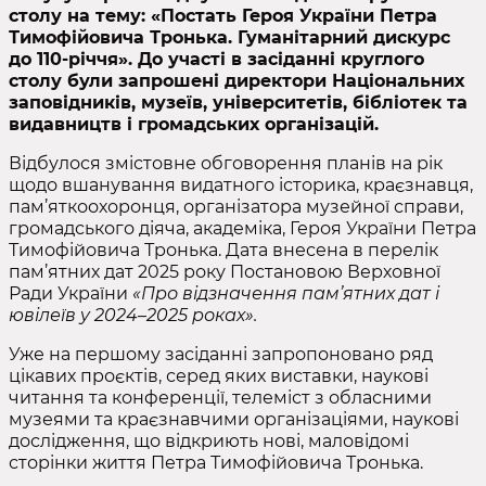
столу на тему: «Постать Героя України Петра
Тимофійовича Тронька. Гуманітарний дискурс
до 110-річчя». До участі в засіданні круглого
столу були запрошені директори Національних
заповідників, музеїв, університетів, бібліотек та
видавництв і громадських організацій.
Відбулося змістовне обговорення планів на рік
щодо вшанування видатного історика, краєзнавця,
пам’яткоохоронця, організатора музейної справи,
громадського діяча, академіка, Героя України Петра
Тимофійовича Тронька. Дата внесена в перелік
пам’ятних дат 2025 року Постановою Верховної
Ради України
«Про відзначення пам’ятних дат і
ювілеїв у 2024–2025 роках».
Уже на першому засіданні запропоновано ряд
цікавих проєктів, серед яких виставки, наукові
читання та конференції, телеміст з обласними
музеями та краєзнавчими організаціями, наукові
дослідження, що відкриють нові, маловідомі
сторінки життя Петра Тимофійовича Тронька.