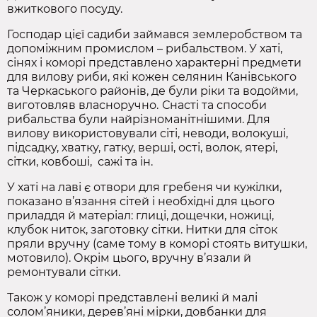
вжиткового посуду.
Господар цієї садиби займався землеробством та
допоміжним промислом – рибальством. У хаті,
сінях і коморі представлено характерні предмети
для вилову риби, які кожен селянин Канівського
та Черкаського районів, де були ріки та водойми,
виготовляв власноручно.
Снасті та способи
рибальства були найрізноманітнішими. Для
вилову використовували сіті, неводи, волокуші,
підсадку, хватку, гатку, верші, ості, волок, ятері,
сітки, ковбоші, сажі та ін.
У хаті на лаві є отвори для гребеня чи кужілки,
показано в’язання сітей і необхідні для цього
приладдя й матеріал: глиці, дощечки, ножиці,
клубок ниток, заготовку сітки. Нитки для сіток
пряли вручну (саме тому в коморі стоять витушки,
мотовило). Окрім цього, вручну в’язали й
ремонтували сітки.
Також у коморі представлені великі й малі
солом’яники, дерев’яні мірки, довбанки для