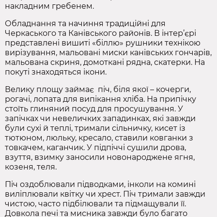
накладним гребенем.
Обладнання та начиння традиційні для
Черкаського та Канівського районів. В інтер’єрі
представлені вишиті «біллю» рушники технікою
вирізування, мальовані миски канівських гончарів,
мальована скриня, домоткані рядна, скатерки. На
покуті знаходяться ікони.
Велику площу займає піч, біля якої – кочерги,
рогачі, лопата для випікання хліба. На припічку
стоїть глиняний посуд для просушування. У
запічках чи невеличких западинках, які завжди
були сухі й теплі, тримали сільничку, кисет із
тютюном, люльку, кресало, ставили ковганки з
товкачем, каганчик. У підпіччі сушили дрова,
взуття, взимку заносили новонароджене ягня,
козеня, теля.
Піч оздоблювали підводками, інколи на комині
виліплювали квітку чи хрест. Піч тримали завжди
чистою, часто підбілювали та підмащували її.
Довкола печі та мисника завжди було багато