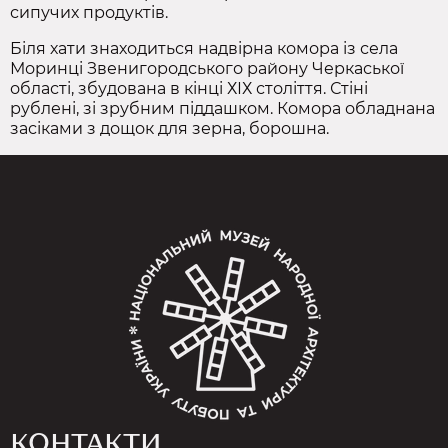
сипучих продуктів.
Біля хати знаходиться надвірна комора із села
Моринці Звенигородського району Черкаської
області, збудована в кінці ХІХ століття. Стіні
рублені, зі зрубним піддашком. Комора обладнана
засіками з дощок для зерна, борошна.
КОНТАКТИ