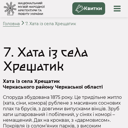
Квитки
Головна
7. Хата із села Хрещатик
7. Хата із села
Хрещатик
Хата із села Хрещатик
Черкаського району Черкаської області
Споруда збудована 1875 року. Це тридільне житло
(хата, сіни, комора) рублене з масивних соснових
плах та брусів, з довгими випусками вінців. Зруб
хати шпарований і побілений, у сінях і коморі –
немащений. Дах на кроквах, з «дармовисом».
Покрівля із солом’яних парків, з високим