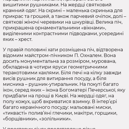
вишитими рушниками. На жердці святковий
крамний одяг. На скрині – маленька скринька для
прикрас та грошей, а також парчевий очіпок, долі –
святкові жіночі черевики на шнурівці. Велика піч,
прикрашена орнаментальними «вікнами»,
виділеними контрастними підводками, усередині
яких – хрест.
У правій половині хати розміщена піч, відтворена
відомим майстром‑пічником П. Охналем. Вона
досить монументальна за розміром, мурована,
обкладена в чотири яруси геометричними
теракотовими кахлями. Біля печі на кілку завжди
висів рушник для витирання посуду, а біля
мисника – рушник‑утиральник. На покуті багато
ікон, серед яких – ікона Богоматері Печерської, яку
придбали на прощі в Києві. На жердці одяг, на
полу кожух, щоб вкриватися взимку. В інтер’єрі
багато керамічного посуду: мальовані миски,
«тиквасті» полив’яні глечики, макітри, горщики,
«борщівники», «золільники».