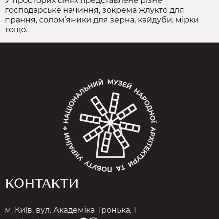
У просторих сінях представлене різне
господарське начиння, зокрема жлукто для
прання, солом’яники для зерна, кайдуби, мірки
тощо.
КОНТАКТИ
м. Київ, вул. Академіка Тронька, 1