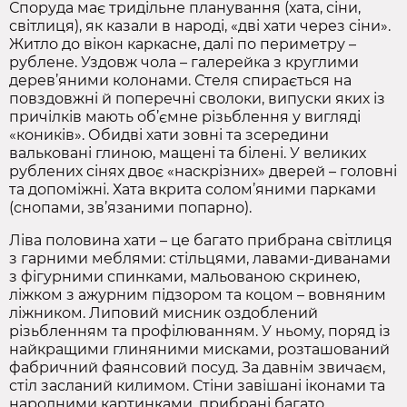
Споруда має тридільне планування (хата, сіни,
світлиця), як казали в народі, «дві хати через сіни».
Житло до вікон каркасне, далі по периметру –
рублене. Уздовж чола – галерейка з круглими
дерев’яними колонами. Стеля спирається на
повздовжні й поперечні сволоки, випуски яких із
причілків мають об’ємне різьблення у вигляді
«коників». Обидві хати зовні та зсередини
вальковані глиною, мащені та білені. У великих
рублених сінях двоє «наскрізних» дверей – головні
та допоміжні. Хата вкрита солом’яними парками
(снопами, зв’язаними попарно).
Ліва половина хати – це багато прибрана світлиця
з гарними меблями: стільцями, лавами‑диванами
з фігурними спинками, мальованою скринею,
ліжком з ажурним підзором та коцом – вовняним
ліжником. Липовий мисник оздоблений
різьбленням та профілюванням. У ньому, поряд із
найкращими глиняними мисками, розташований
фабричний фаянсовий посуд. За давнім звичаєм,
стіл засланий килимом. Стіни завішані іконами та
народними картинками, прибрані багато