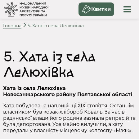
Квитки
Головна
5. Хата із села Лелюхівка
5. Хата із села
Лелюхівка
Хата із села Лелюхівка
Новосанжарського району Полтавської області
Хата побудована наприкінці ХІХ століття. Останнім
власником був козак‑хлібороб Коваль. За часів
радянської влади його родина зазнала репресій та
була депортована. Усе майно вилучили, а хату
передали у власність місцевому колгоспу «Маяк».