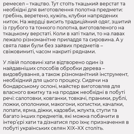
ремесел – ткацтво. Тут стоїть ткацький верстат та
необхідні для виготовлення полотна предмети:
гребінь, веретено, кужіль, клубки напрядених
ниток. На жердці висить традиційний одяг, зшитий
із грубого та тонкого полотна, виготовленого на
ткацькому верстаті. Коли в хаті ткали, то на лавах
лежало різноманітне приладдя та сировина. А у
свята лави були без зайвих предметів –
свіжовимиті, часом накриті ряднами.
У лівій половині хати відтворено один із
найдавніших способів обробки дерева –
видовбування, а також
різноманітний інструмент,
необхідний для цього процесу. Сидячи на
бондарському ослоні, майстер виготовляв для
власного вжитку та на продаж необхідні в побуті
речі: салотовки, ковганки, товкачі, праники, рублі,
ложки, ополоники, макогони, копистки, качалки,
лопати, ярма, діжки, кадовби, жлукта, ступи та
багато інших предметів, які можна побачити в
інтер’єрі хати та дізнатися про їхнє призначення в
побуті українських селян XIX–XX століть.