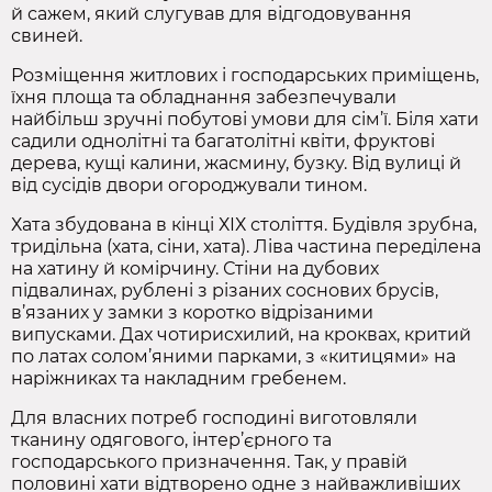
й сажем, який слугував для відгодовування
свиней.
Розміщення житлових і господарських приміщень,
їхня площа та обладнання забезпечували
найбільш зручні побутові умови для сім’ї. Біля хати
садили однолітні та багатолітні квіти, фруктові
дерева, кущі калини, жасмину, бузку. Від вулиці й
від сусідів двори огороджували тином.
Хата збудована в кінці ХІХ століття. Будівля зрубна,
тридільна (хата, сіни, хата). Ліва частина переділена
на хатину й комірчину. Стіни на дубових
підвалинах, рублені з різаних соснових брусів,
в’язаних у замки з коротко відрізаними
випусками. Дах чотирисхилий, на кроквах, критий
по латах солом’яними парками, з «китицями» на
наріжниках та накладним гребенем.
Для власних потреб господині виготовляли
тканину одягового, інтер’єрного та
господарського призначення. Так, у правій
половині хати відтворено одне з найважливіших