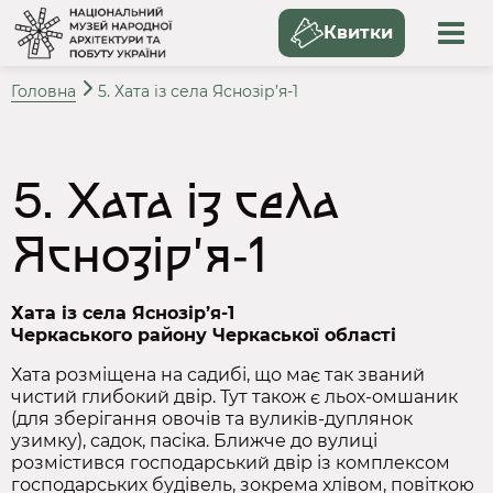
Квитки
Головна
5. Хата із села Яснозір’я‑1
5. Хата із села
Яснозір’я‑1
Хата із села Яснозір’я‑1
Черкаського району Черкаської області
Хата розміщена на садибі, що має так званий
чистий глибокий двір. Тут також є льох‑омшаник
(для зберігання овочів та вуликів‑дуплянок
узимку), садок, пасіка. Ближче до вулиці
розмістився господарський двір із комплексом
господарських будівель, зокрема хлівом, повіткою