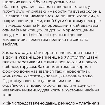
широких лав, які були нерухомими й
облаштовувалися разом із зведенням стін, у
побуті були «прилавки» – короткі та вузькі ослони.
На свята лави намагалися не лишати «голими», а
накривали ряднами, «щоб бути багатому весь рік».
На жердці одяг із Миргородщини, який вважався
одним із найкращих. Звідси ж і чорнолощений
посуд. На печі різьблені пряничні дошки –
«медівниці». Пекли такі пряники на свята та
весілля.
Замість столу, стоїть верстат для ткання плахт, які
відомі в Україні щонайменше з ХV століття. Давні
плахти перетикали не лише вовною, а й шовком,
сріблом, гарусом. За орнаментом, кольором і
формою вони називалися так: «червонятка»,
«синятка», «картата», «повна», «неповна» тощо.
Підперізували плахту широким поясом –
окрайкою, а з правого боку чіпляли «ладунку» –
невелику кишеньку для ключів, хусточки, насіння
тощо.
У сінях представлено давнє ремесло – плетіння з