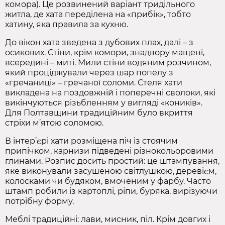
комора). Це розвинений варіант тридільного
житла, де хата переділена на «прибік», тобто
хатину, яка правила за кухню.
До вікон хата зведена з дубових плах, далі – з
осикових. Стіни, крім комори, знадвору мащені,
всередині – миті. Мили стіни водяним розчином,
який проціджували через шар попелу з
«гречаниці» – гречаної соломи. Стеля хати
викладена на поздовжній і поперечні сволоки, які
викінчуються різьбленням у вигляді «коників».
Для Полтавщини традиційним було вкриття
стріхи м’ятою соломою.
В інтер’єрі хати розміщена піч із стоячим
припічком, карнизи підведені різнокольоровими
глинами. Розпис досить простий: це штампування,
яке виконували засушеною світлушкою, деревієм,
колосками чи будяком, вмоченим у фарбу. Часто
штамп робили із картоплі, ріпи, буряка, вирізуючи
потрібну форму.
Меблі традиційні: лави, мисник, піл. Крім довгих і