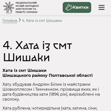
Квитки
Головна
4. Хата із смт Шишаки
4. Хата із смт
Шишаки
Хата із смт Шишаки
Шишацького району Полтавської області
Хату збудував Андріян Білик із майстрами
Шовкоплясом і Темченком, прізвища яких, як і
дата будівництва хати (1896 рік), вирізьблені на
сволоку.
Хата рублена, чотиридільна (хата, хатина, сіни,