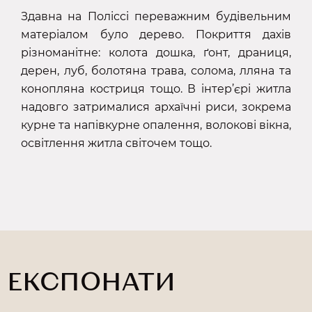
Здавна на Поліссі переважним будівельним
матеріалом було дерево. Покриття дахів
різноманітне: колота дошка, ґонт, драниця,
дерен, луб, болотяна трава, солома, лляна та
конопляна костриця тощо. В інтер’єрі житла
надовго затрималися архаїчні риси, зокрема
курне та напівкурне опалення, волокові вікна,
освітлення житла світочем тощо.
ЕКСПОНАТИ