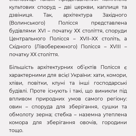
культових споруд – дві церкви, каплиця та
дзвіниця. Так, архітектура Західного
(Волинського) Полісся представлена
будівлями ХVІ – початку ХХ століття, споруди
Центрального Полісся – ХVІІ–ХХ століть, а
Східного (Лівобережного) Полісся – ХVІІІ –
початку ХХ століття.
Більшість архітектурних об’єктів Полісся є
характерними для всієї України: хати, комори,
хліви, повітки, клуні та інші господарські
будівлі. Проте існують і такі, що виникли під
впливом природних умов самого регіону:
овин – споруда для зберігання, сушки та
обмолоту зерна; стебка – наземна утеплена
комора для зберігання овочів, городини
тощо.