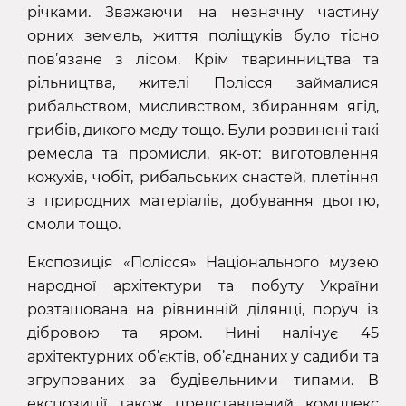
річками. Зважаючи на незначну частину
орних земель, життя поліщуків було тісно
пов’язане з лісом. Крім тваринництва та
рільництва, жителі Полісся займалися
рибальством, мисливством, збиранням ягід,
грибів, дикого меду тощо. Були розвинені такі
ремесла та промисли, як-от: виготовлення
кожухів, чобіт, рибальських снастей, плетіння
з природних матеріалів, добування дьогтю,
смоли тощо.
Експозиція «Полісся» Національного музею
народної архітектури та побуту України
розташована на рівнинній ділянці, поруч із
дібровою та яром. Нині налічує 45
архітектурних об’єктів, об’єднаних у садиби та
згрупованих за будівельними типами. В
експозиції також представлений комплекс