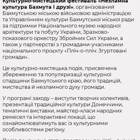
Культурно-мистецький фестиваль «Незламна
культура Бахмута і друзі»
, організований
Бахмутською міською військовою адміністрацією
та Управлінням культури Бахмутської міської ради
за підтримки Національного музею народної
архітектури та побуту України, Зразково-
показового оркестру Збройних Сил України, а
також у партнерстві з громадами-учасниками
національного проєкту «Пліч-о-пліч: Згуртовані
громади».
Це культурно-мистецька подія, присвячена
збереженню та популяризації культурної
спадщини Бахмутського краю, його традицій,
мистецтва й незламного духу громади.
У програмі заходу – виступи творчих колективів,
презентації традиційної культури Донеччини,
тематичні виставки, майстер-класи народних
ремесел та інтерактивні локації, що
ознайомлюватимуть вас із культурними
особливостями регіону.