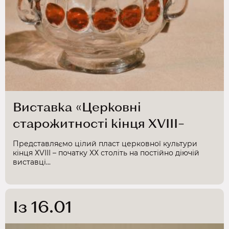
Виставка «Церковні
старожитності кінця ХVІІІ–
початку ХХ ст.»
Представляємо цілий пласт церковної культури
кінця ХVІІІ – початку ХХ століть на постійно діючій
виставці...
Із 16.01